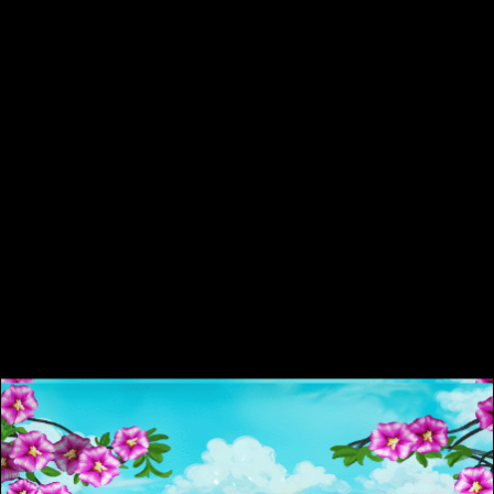
先应用2倍乘数，然后是3倍乘数，然后在第4次，也是最后一次
重新触发时应用10倍乘数。
可以期待什么：
击中3个至5个鱼类免费符号将分别奖励10次、15次或20次免
费旋转。
在免费旋转期间，最多可以随机选择5个修改器，包括添加
更多的金钱符号、添加更多的百搭符号、添加更多的钩子符
号、添加炸药和火箭筒符号，同时直接进入奖励路径的第二
级，额外增加两次旋转
击中每个百搭符号都会收集所有被击中的金钱符号的数值。
每收集到4个百搭符号时，将重新触发奖励回合，奖励10次免费
旋转，并提高乘数，最高可达10倍。
基本信息
RTP:
96.50%