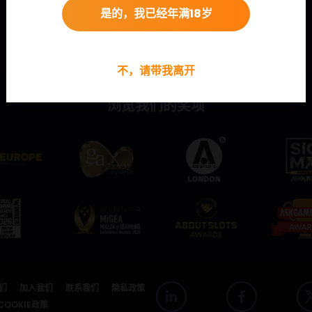
是的，我已经年满18岁
不，请带我离开
浏览我们的奖项
们
加入我们
联系我们
隐私政策
COOKIE政策