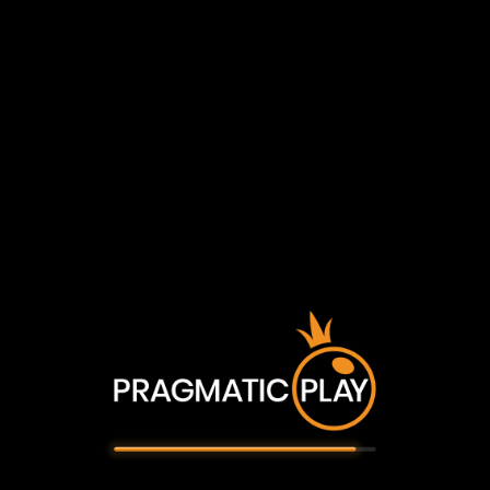
RTP:
96.51%
浏览我们的奖项
Pragmatic Play content
is intended for persons
18 years or older
请确认您已达到合法年龄再继续