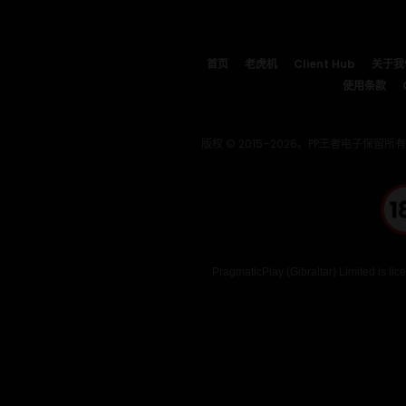
首页
老虎机
Client Hub
关于我
使用条款
版权 © 2015–2026。PP王者电子保留