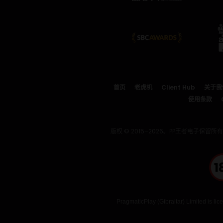
首页
老虎机
Client Hub
关于我
使用条款
版权 © 2015–2026。PP王者电子保留