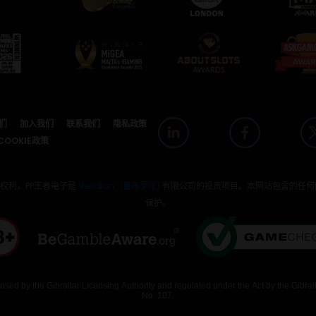
们
加入我们
联系我们
隐私政策
COOKIE政策
所有权利，PP王者电子是
Veridian（直布罗陀)
有限公司的投资项目。本网站包含的任何
保护。