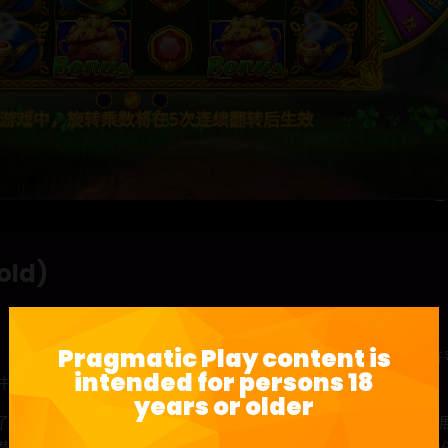
old)
Pragmatic Play content is
格，转轴上方有一条巨大的彩虹。包括宝石、四叶草和马蹄铁在内的符
intended for persons 18
并替换为上方的新符号。
years or older
了5次连续翻滚，请准备好兴奋并增加获胜潜力，因为巨轮将出现，
的乘数包括2倍、3倍、5倍、7倍、10倍、15倍、25倍或高达50