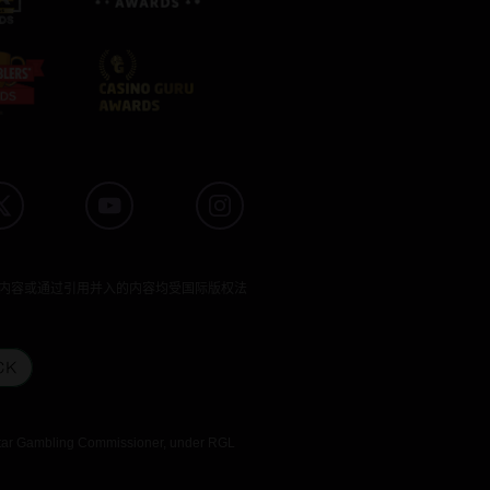
内容或通过引用并入的内容均受国际版权法