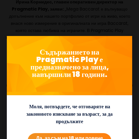
Ирина Корнидес, главен оперативен директор на
Pragmatic Play, заяви:
„Mega Baccarat е вълнуващо
допълнение към нашето портфолио от игри на живо, което
внася ново измерение в оригиналната ни игра Baccarat,
която остава любима на играчите. В Pragmatic Play
постоянно разширяваме гамата си от игри в Казино на живо с
нови първокласни маси, завладяващи игрални шоута и
Съдържанието на
класически заглавия с промяна.“
Pragmatic Play е
Pragmatic Play предлага до осем нови онлайн
слот
предназначено за лица,
заглавия
на месец, като също така предлага
Live
навършили 18 години.
Casino
,
Virtual Sports
и
Bingo
игри като част от
мултипродуктовото си портфолио, всички достъпни чрез едно
API.
18+ | GamblingTherapy.org
Моля, потвърдете, че отговаряте на
законовото изискване за възраст, за да
продължите
Да, аз съм на 18 или повече