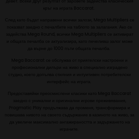
девет. Всеки друг резултат от заровете задейства класическия
кръг на играта Baccarat.
След като бъдат направени всички залози, Mega Multipliers се
показват заедно с печалбите на таблото за залагания. Ако се
задейства Mega Round, всички Mega Multipliers се активират
и общата печалба се актуализира, като печеливш залог може
да върне до 1000 пъти общата печалба.
Mega Baccarat се обслужва от приятелски настроени и
професионални дилъри на живо в специално изградено
студио, което допълва стилния и интуитивен потребителски
интерфейс на играта.
Предоставяйки преосмислени класики като Mega Baccarat
заедно с уникални и оригинални игрови преживявания,
Pragmatic Play продължава да променя, трансформира и
повишава нивото на своето съдържание в казиното на живо, за
да увеличи максимално ангажираността и задържането на
играчите.