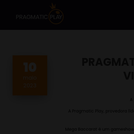
PRAGMATI
10
V
maio
2023
A
A Pragmatic Play, provedora lí
Mega Baccarat é um gameshow d