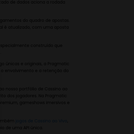
ltado de dados aciona a rodada
pagamentos do quadro de apostas.
al é atualizado, com uma aposta
especialmente construído que
o.
 únicas e originais, a Pragmatic
r o envolvimento e a retenção do
 nosso portfólio de Cassino ao
ito dos jogadores. Na Pragmatic
premium, gameshows imersivos e
também
jogos de Cassino ao Vivo
,
eio de uma API única.