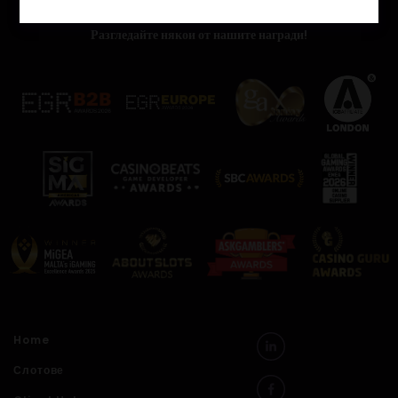
Разгледайте някои от нашите награди!
Home
Слотове