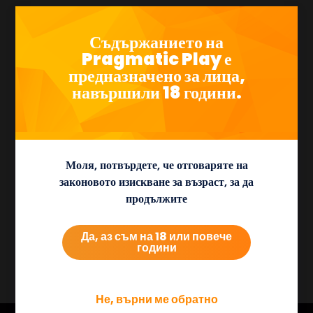
Представител на Galera Bet каза:
„Радваме се, че
подписахме тази сделка с такъв виден доставчик като
Съдържанието на
Pragmatic Play и че ще видим неговите игри на живо.
Pragmatic Play е
Нейните игри са сред най-популярните в страната и това, че
предназначено за лица,
ги имаме на разположение, е огромен стимул за нашата
навършили 18 години.
марка.“
В момента Pragmatic Play произвежда до седем
слот
заглавия
месечно, като същевременно предоставя и игри за
казино на живо,
виртуални спортове
и
бинго
като част от
Моля, потвърдете, че отговаряте на
многопродуктовото си портфолио, достъпно чрез един-
законовото изискване за възраст, за да
единствен API.
продължите
18+ | GamblingTherapy.org
Да, аз съм на 18 или повече
години
Не, върни ме обратно