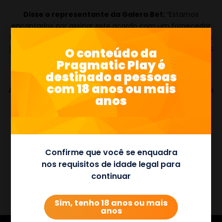
Disse o representante da Galera Bet:
“Estamos
encantados por assinar este acordo com um fornecedor
tão proeminente como a Pragmatic Play e por ver os seus
jogos ao vivo. Os seus jogos estão entre os mais populares
O conteúdo da
do país e tê-los à nossa disposição é um enorme impulso
Pragmatic Play é
para a nossa marca”.
destinado a pessoas
com 18 anos ou mais
A Pragmatic Play produz atualmente até sete novos títulos
anos
de
slots
por mês, ao mesmo tempo que entrega jogos de
Casino ao Vivo
,
Desportos Virtuais
e
Bingo ao Vivo
como
parte do seu portfólio de multi-produtos, disponível
através de uma única API.
Confirme que você se enquadra
18+ | srij.turismodeportugal.pt
nos requisitos de idade legal para
continuar
Sim, tenho 18 anos ou mais
anos