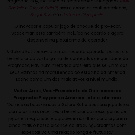
Pragmatic Play, incluindo os recentemente lançados
Reel
Banks™
e
Fury of Odin™
,
assim como os multipremiados,
Sugar Rush™
e
Gates of Olympus™
.
O inovador e popular jogo de choque do provedor,
Spaceman está também incluído no acordo e agora
disponível na plataforma do operador.
A Galera Bet torna-se o mais recente operador parceiro a
beneficiar da vasta gama de conteúdos de qualidade da
Pragmatic Play num mercado brasileiro que se junta aos
seus vizinhos na manutenção do estatuto da América
Latina como um dos mais ativos a nível mundial.
Victor Arias, Vice-Presidente de Operações da
Pragmatic Play para a América Latina, afirmou:
“Damos as boas-vindas à Galera Bet e aos seus jogadores
como os mais recentes a beneficiar da nossa gama de
jogos em expansão e agradecemos-lhes por alargarem
ainda mais o nosso alcance ao Brasil. Aguardamos com
expectativa uma relação longa e frutuosa.”