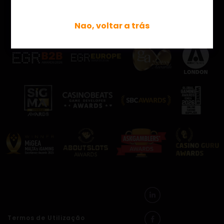
Veja alguns dos nosso prémios!
Nao, voltar a trás
Termos de Utilização