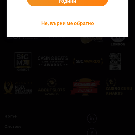
години
Разгледайте някои от нашите награди!
Не, върни ме обратно
Home
Слотове