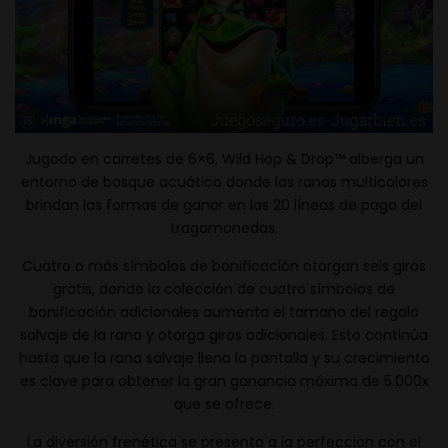
Jugado en carretes de 6×6, Wild Hop & Drop™ alberga un
entorno de bosque acuático donde las ranas multicolores
brindan las formas de ganar en las 20 líneas de pago del
tragamonedas.
Cuatro o más símbolos de bonificación otorgan seis giros
gratis, donde la colección de cuatro símbolos de
bonificación adicionales aumenta el tamaño del regalo
salvaje de la rana y otorga giros adicionales. Esto continúa
hasta que la rana salvaje llena la pantalla y su crecimiento
es clave para obtener la gran ganancia máxima de 5.000x
que se ofrece.
La diversión frenética se presenta a la perfección con el