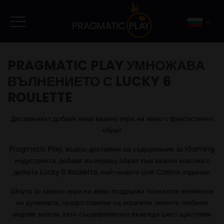
PRAGMATIC PLAY УМНОЖАВА
ВЪЛНЕНИЕТО С LUCKY 6
ROULETTE
Доставчикът добавя нова казино игра на живо с фантастичен
обрат
Pragmatic Play, водещ доставчик на съдържание за iGaming
индустрията, добавя вълнуващ обрат към казино класика с
дебюта Lucky 6 Roulette, най-новото Live Casino издание.
Шоуто за казино игри на живо поддържа познатите елементи
на рулетката, предоставяйки на играчите техните любими
видове залози, като същевременно въвежда шест щастливи