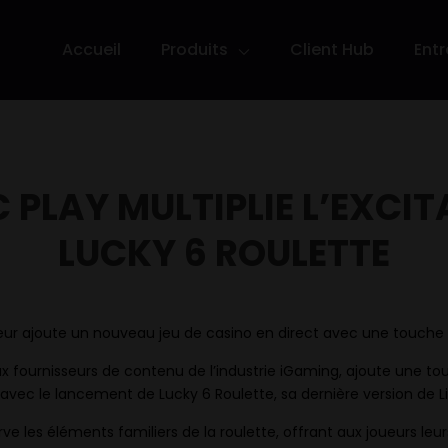
Accueil
Produits
Client Hub
Entr
PLAY MULTIPLIE L’EXCI
LUCKY 6 ROULETTE
eur ajoute un nouveau jeu de casino en direct avec une touche d
aux fournisseurs de contenu de l’industrie iGaming, ajoute une t
avec le lancement de Lucky 6 Roulette, sa dernière version de L
rve les éléments familiers de la roulette, offrant aux joueurs leur