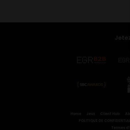
Jetez
Home
Jeux
Client Hub
Ab
POLITIQUE DE CONFIDENTIAL
Termes d’u