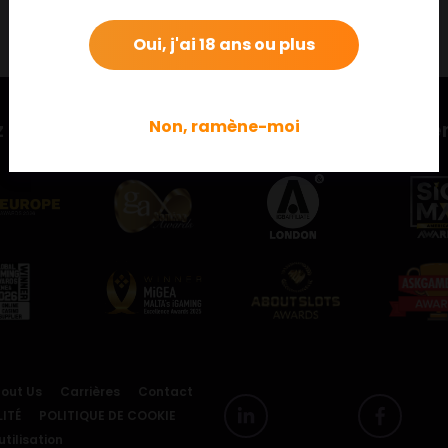
Oui, j'ai 18 ans ou plus
Non, ramène-moi
 un coup d'œil à certaines de nos récompe
out Us
Carrières
Contact
ITÉ
POLITIQUE DE COOKIE
tilisation