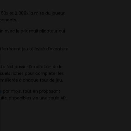
 50x et 2 088x la mise du joueur,
onnants.
 avec le prix multiplicateur qui
 le récent jeu télévisé d’aventure
te fait passer l’excitation de la
isuels riches pour compléter les
améliorés à chaque tour de jeu.
e
par mois, tout en proposant
ts, disponibles via une seule API.