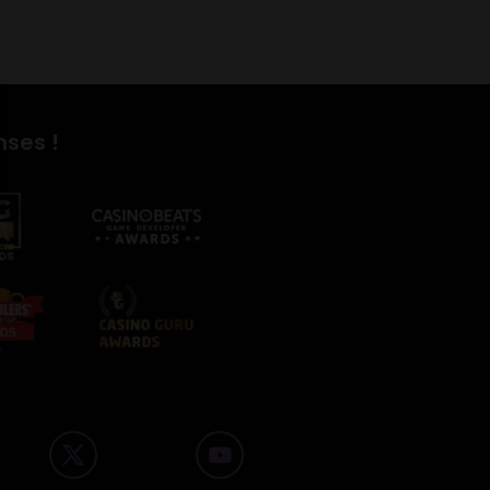
nses !