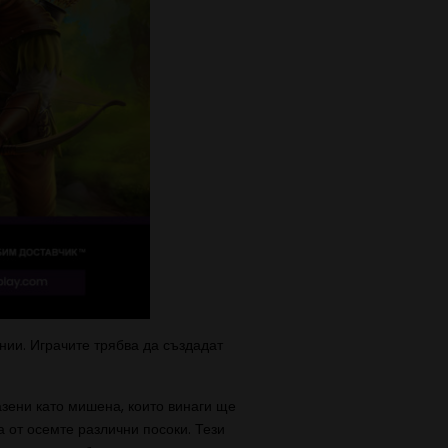
нии. Играчите трябва да създадат
азени като мишена, които винаги ще
а от осемте различни посоки. Тези