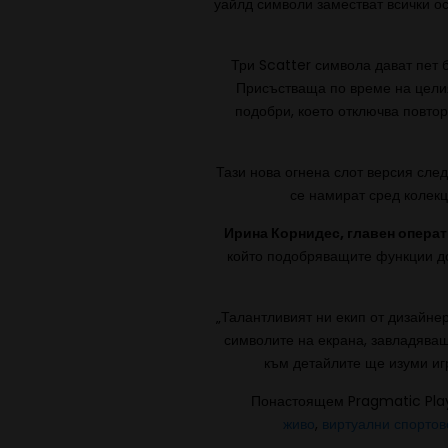
уайлд символи заместват всички ос
Три Scatter символа дават пет 
Присъстваща по време на целия 
подобри, което отключва повто
Тази нова огнена слот версия сле
се намират сред колекц
Ирина Корнидес, главен операт
който подобряващите функции до
„Талантливият ни екип от дизайнер
символите на екрана, завладяващи
към детайлите ще изуми иг
Понастоящем Pragmatic Pla
живо
,
виртуални спортов