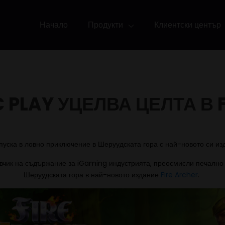
Начало
Продукти
Клиентски център
 PLAY УЦЕЛВА ЦЕЛТА В F
пуска в ловно приключение в Шеруудската гора с най-новото си из
вчик на съдържание за iGaming индустрията, преосмисли печално
Шеруудската гора в най-новото издание
Fire Archer
.