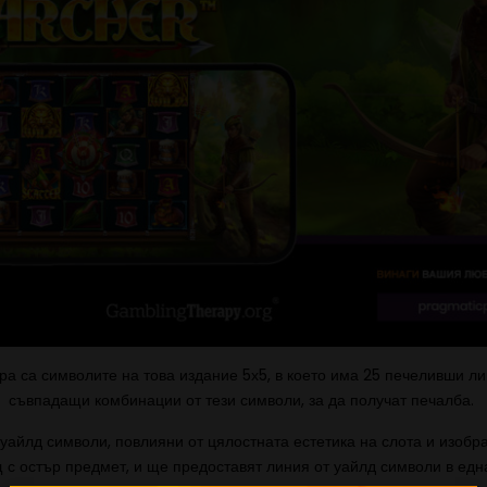
ера са символите на това издание 5х5, в което има 25 печеливши ли
съвпадащи комбинации от тези символи, за да получат печалба.
уайлд символи, повлияни от цялостната естетика на слота и изобр
 с остър предмет, и ще предоставят линия от уайлд символи в едн