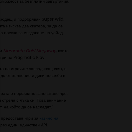
ъзможност за безплатни завъртания,
бродещ и подобряван Super Wild.
а изисква два скатера, за да се
а посока за създаване на уайлд
и
Mammoth Gold Megaway
, които
игри на Pragmatic Play.
га на играчите завладяващ свят, в
до от вълнение и диви печалби в
играта е перфектно запечатано чрез
и стреля с лъка си. Това внимание
 на който да се насладят.“
предоставя игри за
казино на
чрез един-единствен API.