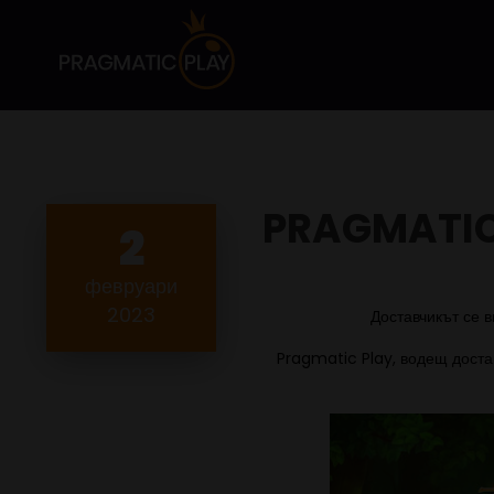
PRAGMATIC
2
февруари
2023
Доставчикът се в
Pragmatic Play, водещ доста