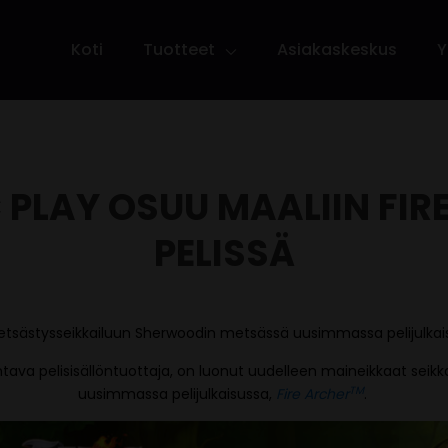
Koti
Tuotteet
Asiakaskeskus
Y
PLAY OSUU MAALIIN FIR
PELISSÄ
etsästysseikkailuun Sherwoodin metsässä uusimmassa pelijulkais
tava pelisisällöntuottaja, on luonut uudelleen maineikkaat seikk
TM
uusimmassa pelijulkaisussa,
Fire Archer
.