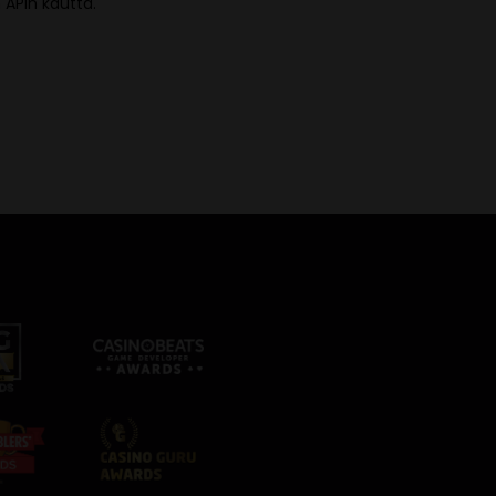
n APIn kautta.