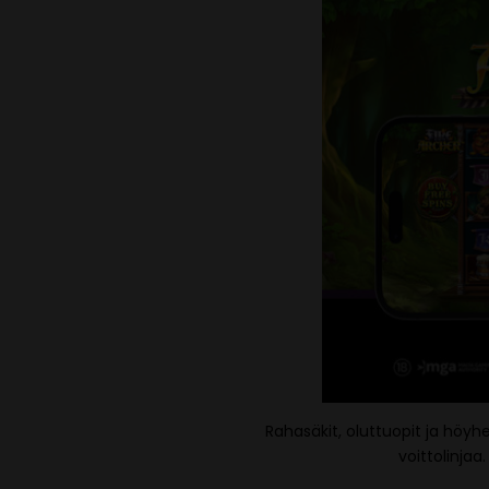
Rahasäkit, oluttuopit ja höyhe
voittolinja