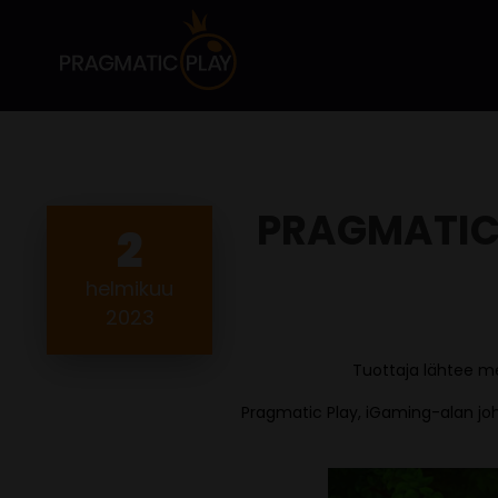
PRAGMATIC 
2
helmikuu
2023
Tuottaja lähtee m
Pragmatic Play, iGaming-alan joh