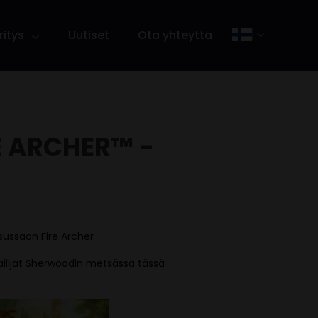
ritys
Uutiset
Ota yhteyttä
E ARCHER™ -
ussaan Fire Archer
ailijat Sherwoodin metsässä tässä