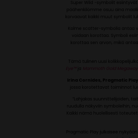
Super Wild -symbolit esiintyvät
päähenkilömme osuu aina maaliin
korvaavat kaikki muut symbolit l
Kolme scatter-symbolia antaa vii
voidaan korottaa. Symboli esiin
korottaa sen arvon, mikä antaa
Tämä tulinen uusi kolikkopelijulka
Eye™
ja
Mammoth Gold Megaway
Irina Cornides, Pragmatic Play
jossa korotettavat toiminnot luov
“Lahjakas suunnittelijoiden, tait
ruudulla näkyviin symboleihin, 
Kaikki nämä huolellisesti toteu
Pragmatic Play julkaisee nykyää