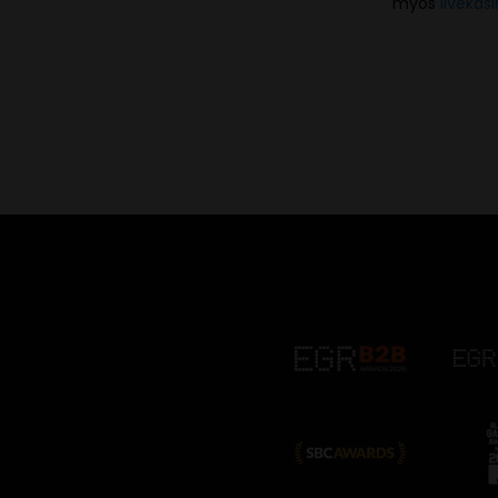
myös
livekas