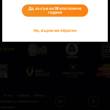
Да, аз съм на 18 или повече
години
Разгледайте някои от нашите награди!
Не, върни ме обратно
За нас
Кариери
Контакт
олитика за поверителност
а ползване