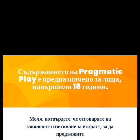
Съдържанието на Pragmatic
Play е предназначено за лица,
навършили 18 години.
, 3×3, 9 линии, виртуално казино! Направете най-горещата горе
Моля, потвърдете, че отговаряте на
законовото изискване за възраст, за да
продължите