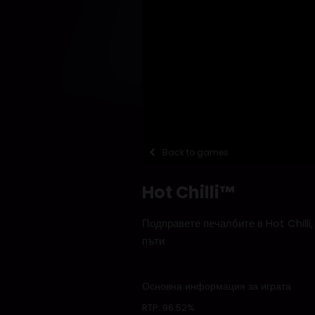
Back to games
Hot Chilli™
Подправете печалбите в Hot Chilli
пъти
Основна информация за играта
RTP:
96.52%