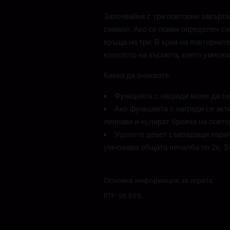
Започвайки с три повторни завърта
символ. Ако се появи определен си
връща на три. В края на повторнит
колелото на късмета, което умнож
Какво да очаквате:
Функцията с награди може да се
Ако функцията с награди се акт
лепкави и нулират брояча на повт
Уцелете девет съвпадащи паричн
умножава общата печалба по 2х, 3
Основна информация за играта
RTP:
96.50%