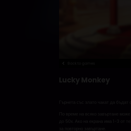
Back to games
Lucky Monkey
Гърнета със злато чакат да бъдат 
По време на всяко завъртане може 
до 50x. Ако на екрана има 1-3 от 
за повторно завъртане.