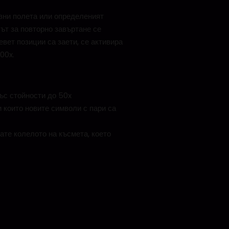
азни полета или определеният
ът за повторно завъртане се
евет позиции са заети, се активира
00x.
ъс стойности до 50x
и които новите символи с пари са
ате колелото на късмета, което