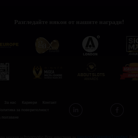
Разгледайте някои от нашите награди!
За нас
Кариери
Контакт
олитика за поверителност
а ползване
а запазени за Pragmatic Play, инвестиция на
Veridian (Gibraltar) Limited
. Всяк