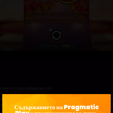
открити в този маймунски слот.
да се задейства функцията за награда, при която на произволе
тези символи, се изплащат техните стойности. При наличие на 4
Съдържанието на Pragmatic