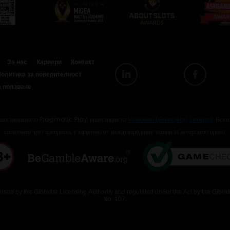
За нас
Кариери
Контакт
олитика за поверителност
а ползване
а запазени за Pragmatic Play, инвестиция на
Veridian (Gibraltar) Limited
. Всяк
споменато чрез препратка, е защитено от международните закони за авторското право.