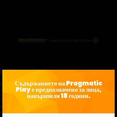
s Megaways™
Съдържанието на Pragmatic
egaways
Play е предназначено за лица,
 до най-известните забележителности на Лондон, докато се опит
навършили 18 години.
 двуетажен автомобил с шест постоянно променящи се размера 
ането на печалба. Всички печеливши символи се отстраняват от и
ли, докато не се стигне до печалба.