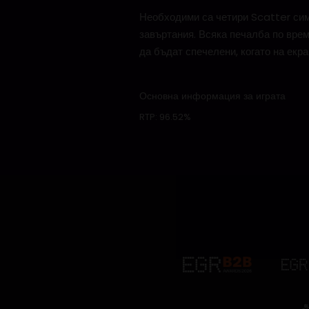
Необходими са четири Scatter симв
завъртания. Всяка печалба по врем
да бъдат спечелени, когато на екра
Основна информация за играта
RTP:
96.52%