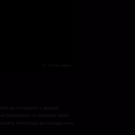
Пълен екран
ват да се справят с редица
на барабаните се появяват wilds
грата, което води до каскада, а на