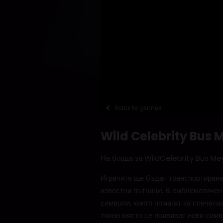
Back to games
Wild Celebrity Bu
На борда за WildCelebrity Bus M
Играчите ще бъдат транспортирани
известни пътници. В емблематичен
символи, които помагат за спечелв
тяхно място се появяват нови симво