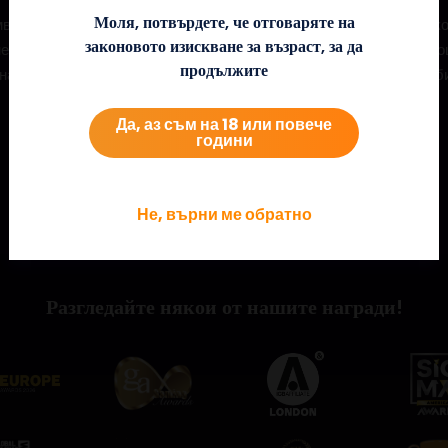
Моля, потвърдете, че отговаряте на
ола, за да се отключи яркият кръг с безплатни завъртания, в к
законовото изискване за възраст, за да
е на бонуса носи постепенно увеличаващ се множител от 1х, а 
продължите
на паднат два скатера, за да се увеличи потенциалът за печалби
Да, аз съм на 18 или повече
години
Не, върни ме обратно
Разгледайте някои от нашите награди!