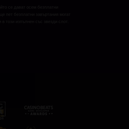
ойто се дават осем безплатни
още пет безплатни завъртания могат
 в този изпълнен със звезди слот.