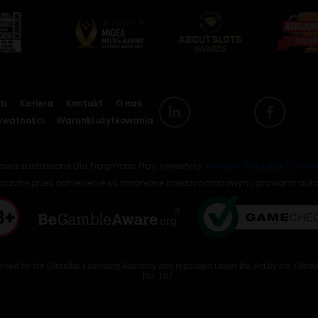
ub
Kariera
Kontakt
O nas
rywatności
Warunki użytkowania
awa zastrzeżone dla Pragmatic Play, inwestycji
Veridian (Gibraltar) Limite
łączone przez odniesienie są chronione międzynarodowymi prawami autor