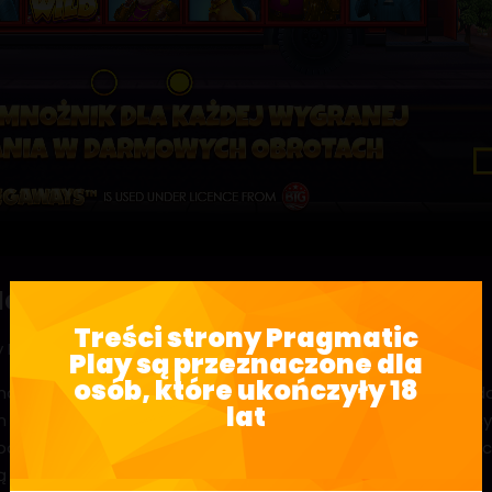
s Megaways™
Treści strony Pragmatic
ty Bus Megaways™!
Play są przeznaczone dla
osób, które ukończyły 18
najsłynniejszych miejsc w Londynie, próbując jednocześnie 
lat
 dwupokładowym autobusie z sześcioma stale zmieniającym
 pomóc w zdobyciu wygranej. Wszystkie symbole wygrywając
ich miejsce, dopóki nie pojawią się żadne wygrane.