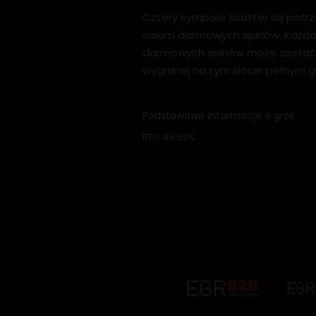
Cztery symbole scatter są potrz
osiem darmowych spinów. Każda w
darmowych spinów może zostać pr
wygranej na tym slocie pełnym g
Podstawowe informacje o grze
RTP:
96.52%