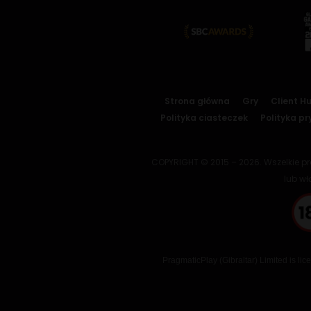
Strona główna
Gry
Client H
Polityka ciasteczek
Polityka p
COPYRIGHT © 2015 – 2026. Wszelkie pr
lub w