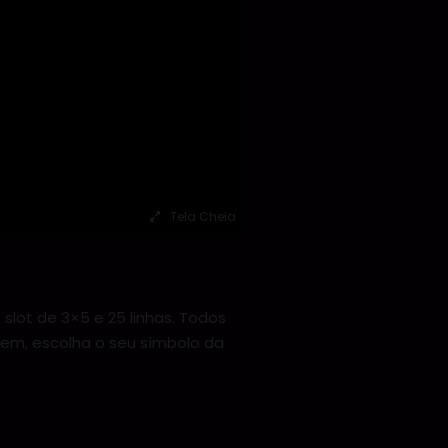
Tela Cheia
slot de 3×5 e 25 linhas. Todos
rem, escolha o seu símbolo da