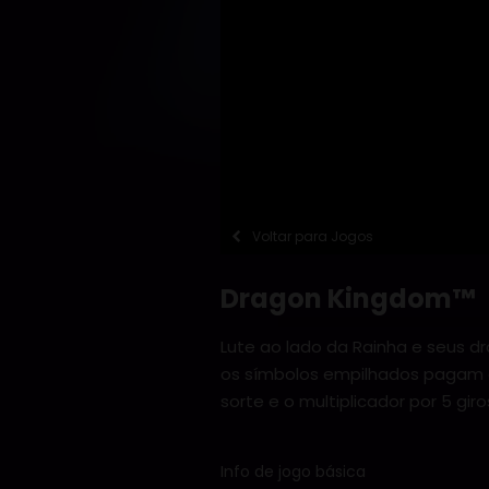
Voltar para Jogos
Dragon Kingdom™
Lute ao lado da Rainha e seus dr
os símbolos empilhados pagam de
sorte e o multiplicador por 5 gi
Info de jogo básica