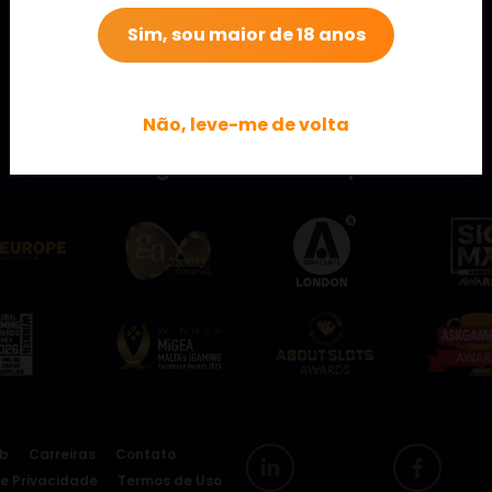
Sim, sou maior de 18 anos
Não, leve-me de volta
Confira alguns dos nossos prêmios!
ub
Carreiras
Contato
de Privacidade
Termos de Uso