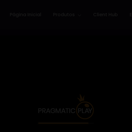
Página Inicial
Produtos
Client Hub