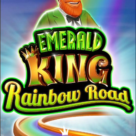
RTP:
96.71%
O conteúdo da
Pragmatic Play é
destinado a pessoas
Confira alguns dos nossos prêmios!
maiores de 18 anos
Confirme que você é maior de
idade para continuar
Sim, sou maior de 18 anos