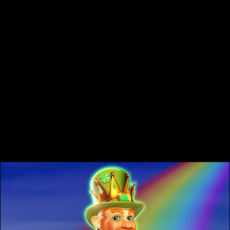
Emerald King® Rainbow Road
Encontre o tesouro no final do arco-íris
em Emerald King Rainbow Road™, um jogo de slot de
3×5 com 20 linhas de pagamento que apresenta uma
rodada de bônus com um toque progressivo e um
bônus Eliminator, onde os símbolos Scatter podem
oferecer prêmios em dinheiro. Pegue o caminho
Rainbow Road para grandes vitórias e prepare-se para
uma aventura emocionante!
Info de jogo básica