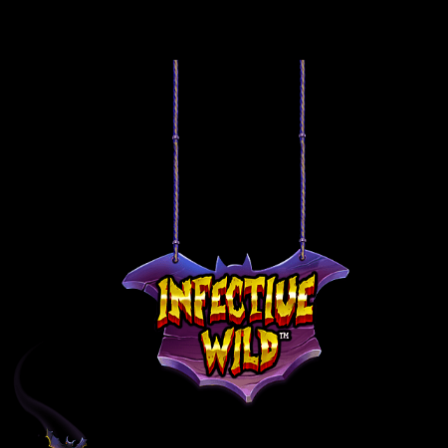
São necessários pelo menos três Scatters para
entrar na rodada de Giros Grátis.
Oito mini rodilhos vão girar, com cada um
concedendo até três Giros Grátis no bônus.
Durante o bônus, quaisquer Wilds que caiam são
mantidos na posição durante toda a rodada de giros
grátis.
Info de jogo básica
RTP:
96.09%
O conteúdo da
Pragmatic Play é
destinado a pessoas
maiores de 18 anos
Confira alguns dos nossos prêmios!