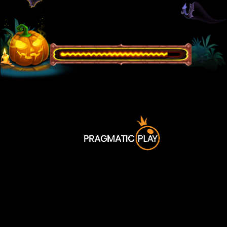
Confirme que você é maior de
idade para continuar
Sim, sou maior de 18 anos
Não, leve-me de volta
Home
Jogos
Client Hub
Carreiras
Contato