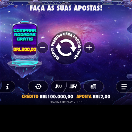
idade para continuar
Sim, sou maior de 18 anos
Não, leve-me de volta
Home
Jogos
Client Hub
Carreiras