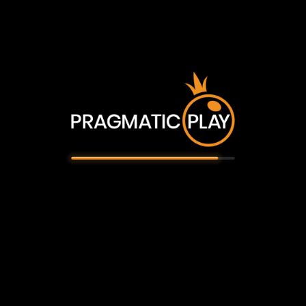
Grátis, onde os Wilds expansivos permanecem fixos
O conteúdo da
Pragmatic Play é
destinado a pessoas
Info de jogo básica
maiores de 18 anos
RTP:
96.07%
Confirme que você é maior de
idade para continuar
Confira alguns dos nossos prêmios!
Sim, sou maior de 18 anos
Não, leve-me de volta