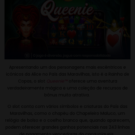
Apresentando um dos personagens mais excêntricos e
icônicos da Alice no País das Maravilhas, isto é a Rainha de
Copas, o slot
Queenie
™
oferece uma aventura
verdadeiramente mágica e uma coleção de recursos de
bônus muito atrativa.
O slot conta com vários símbolos e criaturas do País das
Maravilhas, como o chapéu do Chapeleiro Maluco, um
relógio de bolso e o coelho branco que, quando aparecem,
podem oferecer grandes ganhos potenciais nas 243 linhas
de pagamento vencedoras do caça-níqueis.