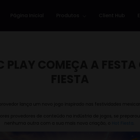
Página Inicial
Produtos
Client Hub
 PLAY COMEÇA A FESTA
FIESTA
provedor lança um novo jogo inspirado nas festividades mexica
ores provedores de conteúdo na indústria de jogos, se prepar
nenhuma outra com a sua mais nova criação, o
Hot Fiesta
.