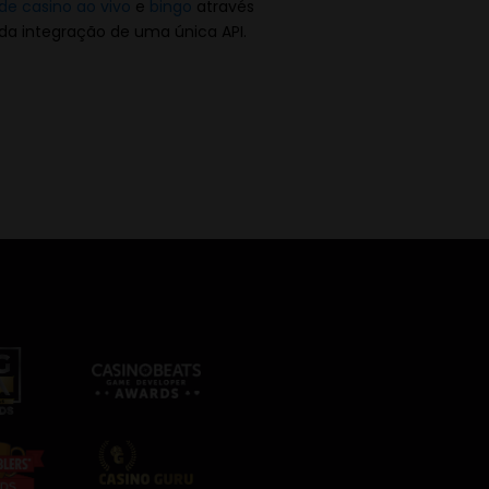
de casino ao vivo
e
bingo
através
 da integração de uma única API.