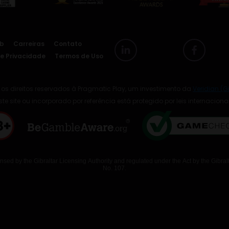
ub
Carreiras
Contato
de Privacidade
Termos de Uso
os direitos reservados à Pragmatic Play, um investimento da
Veridian (Gi
e site ou incorporado por referência está protegido por leis internacionai