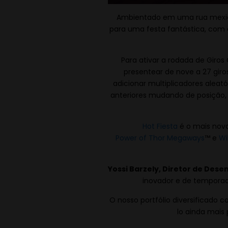
Ambientado em uma rua mexica
para uma festa fantástica, com
Para ativar a rodada de Giros
presentear de nove a 27 gir
adicionar multiplicadores aleat
anteriores mudando de posição,
Hot Fiesta
é o mais novo
Power of Thor Megaways
™ e
Wi
Yossi Barzely, Diretor de Des
inovador e de temporad
O nosso portfólio diversificado
lo ainda mais