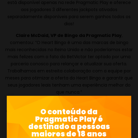
está disponível apenas na rede Pragmatic Play e oferece
aos jogadores 3 diferentes jackpots ativados
separadamente disponíveis para serem ganhos todos os
dias!
Claire McDaid, VP de Bingo da Pragmatic Play
,
comentou: “O Heart Bingo é uma das marcas de bingo
mais reconhecidas no Reino Unido e não poderíamos estar
mais felizes com o fato da BetVictor ter optado por uma
parceria conosco para relançar e atualizar sua oferta.
Trabalhamos em estreita colaboração com a equipe por
meses para otimizar a oferta do Heart Bingo e garantir que
seus jogadores leais tenham uma experiência melhor do
que nunca.”
Turlough Lally, Diretor de e-gaming da BetVictor
,
O conteúdo da
adicionou: “A Pragmatic Play foi a escolha natural para ser
Pragmatic Play é
o nosso provedor de produtos de bingo. Estamos
destinado a pessoas
entusiasmados com a parceria com um nome tão
maiores de 18 anos
respeitado na indústria de iGaming para o nosso próximo