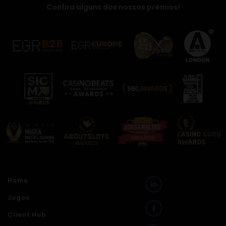
Confira alguns dos nossos prêmios!
Home
Jogos
Client Hub