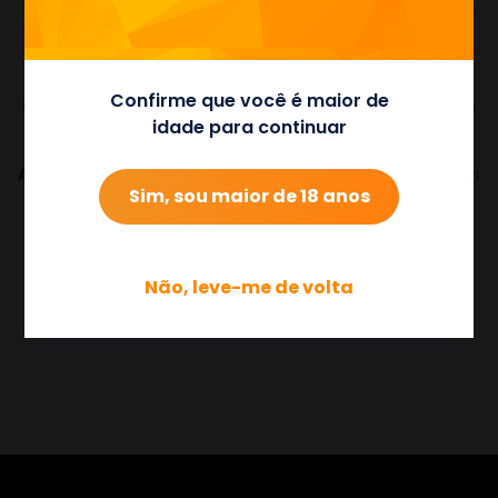
empreendimento e estamos totalmente comprometidos
em criar uma experiência de jogo aprimorada e mais
segura em parceria com o software líder de mercado da
Pragmatic Play. Os jogadores do Heart Bingo com certeza
Confirme que você é maior de
vão adorar todos os novos recursos, jogos e surpresas que
idade para continuar
temos guardados!”
A Pragmatic Play atualmente produz até cinco novos
jogos
Sim, sou maior de 18 anos
de caça-níqueis
por mês, além de oferecer
jogos de
cassino ao vivo
e
salas de bingo
como parte do seu
portfólio de multiprodutos, disponível por meio de uma
única API.
Não, leve-me de volta
18+ | O jogo é diversão, jogue com responsabilidade.