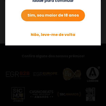
idade para continuar
seu portfólio multiproduto, disponível por meio de uma API
única.
18+ | O jogo é diversão, jogue com responsabilidade
Sim, sou maior de 18 anos
Não, leve-me de volta
Confira alguns dos nossos prêmios!