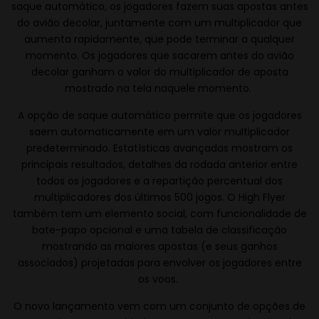
saque automático, os jogadores fazem suas apostas antes
do avião decolar, juntamente com um multiplicador que
aumenta rapidamente, que pode terminar a qualquer
momento. Os jogadores que sacarem antes do avião
decolar ganham o valor do multiplicador de aposta
mostrado na tela naquele momento.
A opção de saque automático permite que os jogadores
saem automaticamente em um valor multiplicador
predeterminado. Estatísticas avançadas mostram os
principais resultados, detalhes da rodada anterior entre
todos os jogadores e a repartição percentual dos
multiplicadores dos últimos 500 jogos. O High Flyer
também tem um elemento social, com funcionalidade de
bate-papo opcional e uma tabela de classificação
mostrando as maiores apostas (e seus ganhos
associados) projetadas para envolver os jogadores entre
os voos.
O novo lançamento vem com um conjunto de opções de