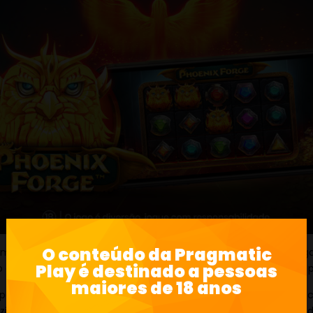
O conteúdo da Pragmatic
mite que os jogadores recorram os rodilhos em busca da antiga 
Play é destinado a pessoas
com rodilhos giratórios e um sistema multiplicador integrado p
maiores de 18 anos
parte de uma linha vencedora, ele será removido dos rodilhos,
zio antes que novos símbolos apareçam para preenchê-lo. C