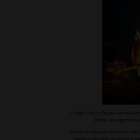
O jogo caça-níqueis de 5×3 per
linhas de pagamento 
Cada vez que um símbolo fizer 
sendo colocado no espaço va