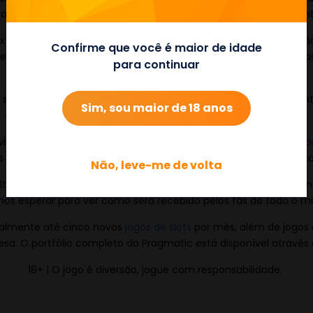
ares vazios fará com que a contagem do multiplicador aument
ix Scatter aparecerem em uma única rodada, os Giros Grátis são
Confirme que você é maior de idade
cem fixos nos rodilhos, o que significa que quanto mais vitóri
para continuar
os multiplicadores.
 sucesso do provedor, após
The Amazing Money Machine
, e ju
Sim, sou maior de 18 anos
alto desempenho e o ganhador de muito prêmios,
Wolf Gold
.
olvimento de Negócios da Pragmatic Play, comentou: “
Phoenix Fo
s de 5×3, mas com vitórias em cascatas d multiplicadores cre
Não, leve-me de volta
, altas e enormes em tamanho, e estamos maravilhados com o n
os esperar para ver como será recebido pelos fãs de todo o m
ualmente até cinco novos
jogos de slots
por mês, além de jogos
sa. O portfólio completo da Pragmatic está disponível através
18+ | O jogo é diversão, jogue com responsabilidade.