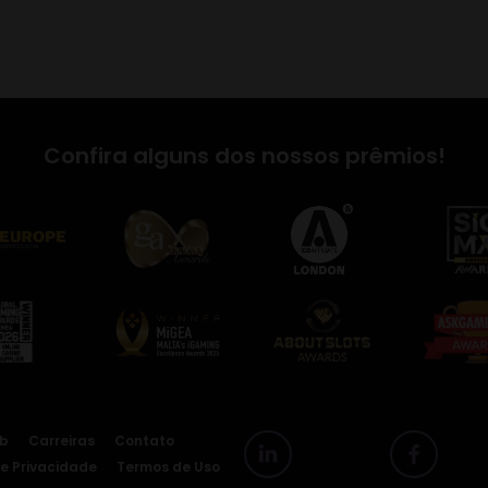
Confira alguns dos nossos prêmios!
ub
Carreiras
Contato
de Privacidade
Termos de Uso