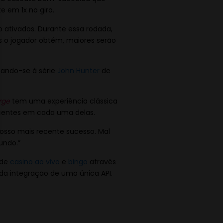
e em 1x no giro.
 ativados. Durante essa rodada,
as o jogador obtém, maiores serão
ntando-se à série
John Hunter
de
rge
tem uma experiência clássica
scentes em cada uma delas.
osso mais recente sucesso. Mal
undo.”
 de
casino ao vivo
e
bingo
através
 da integração de uma única API.