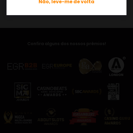
Não, leve-me de volta
Confira alguns dos nossos prêmios!