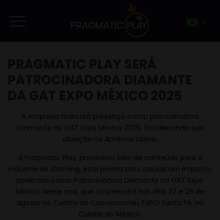
PRAGMATIC PLAY SERÁ
PATROCINADORA DIAMANTE
DA GAT EXPO MÉXICO 2025
A empresa marcará presença como patrocinadora
Diamante no GAT Expo México 2025, fortalecendo sua
atuação na América Latina.
A Pragmatic Play, provedora líder de conteúdo para a
indústria de iGaming, está pronta para causar um impacto
poderoso como Patrocinadora Diamante no GAT Expo
México deste ano, que acontecerá nos dias 27 e 28 de
agosto no Centro de Convenciones EXPO Santa Fé, na
Cidade do México.