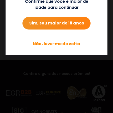
Confirme que você é maior de
premiados de
Cassino Ao Vivo
,
Esportes Virtuais
,
Bingo
,
idade para continuar
Apostas Esportivas e muito mais. Seus produtos estão
disponíveis em todos os principais mercados
regulamentados, idiomas e moedas.
Sim, sou maior de 18 anos
18+ | O jogo é diversão, jogue com responsabilidade
Não, leve-me de volta
Confira alguns dos nossos prêmios!