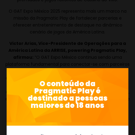
O GAT Expo México 2025 representa mais um marco na
missão da Pragmatic Play de fortalecer parcerias e
oferecer entretenimento de destaque no dinâmico
cenário de jogos da América Latina.
Victor Arias, Vice-Presidente de Operações para a
América Latina da ARRISE, powering Pragmatic Play,
afirmou:
“O GAT Expo México continua sendo uma
plataforma fundamental para conectar-se com parceiros
em toda a região, e a Pragmatic Play tem o prazer de
apoiar a edição deste ano como Patrocinadora Diamante.
O conteúdo da
Participar deste evento permite que a Pragmatic Play se
Pragmatic Play é
conecte diretamente com os principais operadores locais,
destinado a pessoas
entenda as necessidades específicas da região e reafirme
maiores de 18 anos
seu compromisso de longo prazo com seu crescimento”.
Reconhecida globalmente, a empresa lança até oito
novos
títulos de slots
online por mês, além de jogos