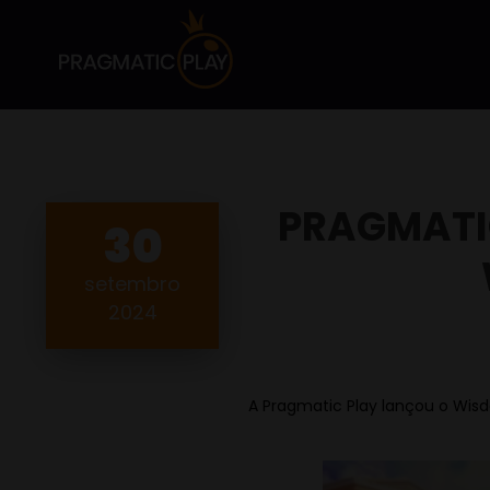
PRAGMATI
30
setembro
2024
A Pragmatic Play lançou o Wisd