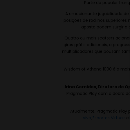
Parte da popular franq
A emocionante jogabilidade de
posições de rodilhos superiores 
aposta podem surgir a
Quatro ou mais scatters acionam
giros grátis adicionais, o progre
multiplicadores que pousam tam
Wisdom of Athena 1000 é a mais 
Irina Cornides, Diretora de O
Pragmatic Play com o dobro do
Atualmente, Pragmatic Play 
Vivo
,
Esportes Virtuais
e