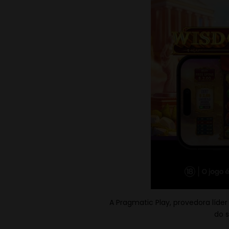
A Pragmatic Play, provedora líde
do s