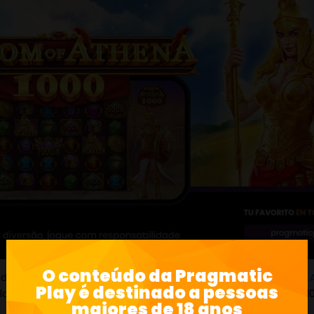
O conteúdo da Pragmatic
r de conteúdo para a indústria de iGaming, lançou o
Wisdom of A
Play é destinado a pessoas
lot favorito dos fãs e a mais recente adição à sua super série ‘1
maiores de 18 anos