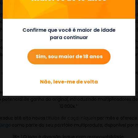
uia de deuses gregos da Pragmatic Play adiciona potencial de r
 ganhos em queda dos retornos originais, com quedas consecut
na grade de 6×6 durante a duração do giro. Multiplicadores aleat
 qualquer momento, somando-se antes de serem aplicados ao g
Confirme que você é maior de idade
para continuar
 o jogo bônus com 10 giros grátis iniciais. Durante o recurso, 
sso para desbloquear as posições do rodilho superior não é reini
bém adicionando a um multiplicador total, os jogadores têm 
Sim, sou maior de 18 anos
a grade inteira e obter ganhos épicos.
recente adição à premiada série de slots ‘1000’ da Pragmatic P
of Olympus 1000
,
Sugar Rush 1000
e
Sweet Bonanza 1000.
Não, leve-me de volta
perações da Pragmatic Play, disse:
“Wisdom of Athena 1000 s
 potencial de ganho do original, introduzindo multiplicadores 
10.000x.”
produz até oito novos
títulos de caça-níqueis
por mês e oferec
Bingo
como parte do seu portfólio multiproduto, disponível por
18+ | O jogo é diversão, jogue com responsabilidade