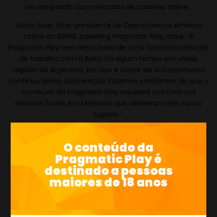
na vanguarda dos mercados de cassinos online.
Victor Arias, Vice-presidente de Operações na América
Latina da ARRISE powering Pragmatic Play, disse: “A
Pragmatic Play tem desfrutado de uma fantástica relação
de trabalho com a Bplay há algum tempo em várias
regiões da Argentina, por isso é ótimo ver o crescimento
contínuo dessa cooperação. Estamos confiantes de que o
conteúdo da Pragmatic Play resultará nos mesmos
retornos fortes em Mendoza que obtiveram em outros
lugares.”
Sebastian Puente, Gerente de Produto da Bplay, disse:
“Estamos bem acostumados com a qualidade que a
O conteúdo da
Pragmatic Play oferece aos nossos jogadores e temos
Pragmatic Play é
certeza de que este último acordo continuará nosso
destinado a pessoas
relacionamento na mesma linha.
maiores de 18 anos
“A variedade e o puro entretenimento que este acordo
multivertical traz agregam um valor tremendo à nossa