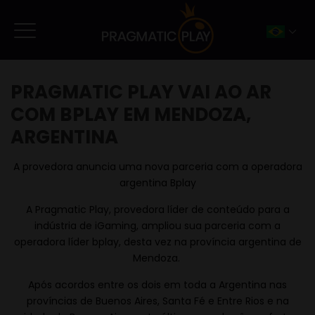
PRAGMATIC PLAY VAI AO AR
COM BPLAY EM MENDOZA,
ARGENTINA
A provedora anuncia uma nova parceria com a operadora
argentina Bplay
A Pragmatic Play, provedora líder de conteúdo para a
indústria de iGaming, ampliou sua parceria com a
operadora líder bplay, desta vez na província argentina de
Mendoza.
Após acordos entre os dois em toda a Argentina nas
províncias de Buenos Aires, Santa Fé e Entre Rios e na