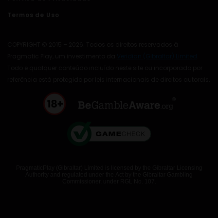
Termos de Uso
COPYRIGHT © 2015 – 2026. Todos os direitos reservados à
Pragmatic Play, um investimento da
Veridian (Gibraltar) Limited
.
Todo e qualquer conteúdo incluído neste site ou incorporado por
referência está protegido por leis internacionais de direitos autorais.