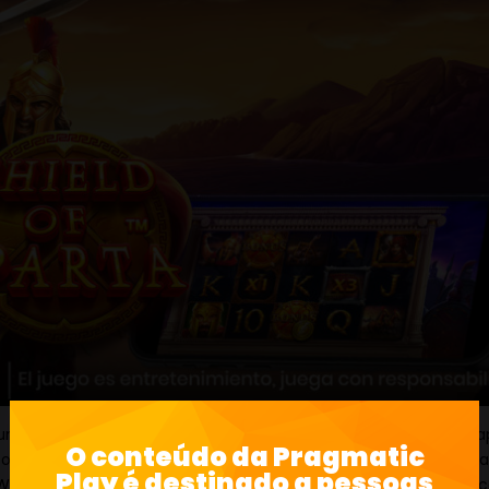
um formato de 5×3 rodilhos, com símbolos de carruagens, catap
O conteúdo da Pragmatic
ndentes nas 20 linhas de pagamento do título, para conquista
Play é destinado a pessoas
ild, que substitui todos os outros símbolos do jogo, exceto o Sc