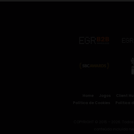
Home
Jogos
Client H
Política de Cookies
Política 
COPYRIGHT © 2015 – 2026. Todos 
conteúdo incluído nest