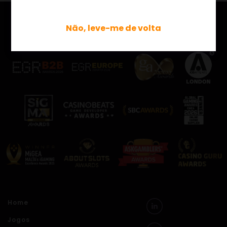
Não, leve-me de volta
Confira alguns dos nossos prêmios!
Home
Jogos