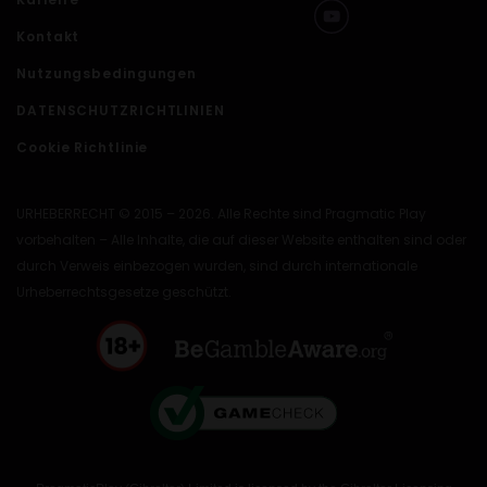
Kontakt
Nutzungsbedingungen
DATENSCHUTZRICHTLINIEN
Cookie Richtlinie
URHEBERRECHT © 2015 – 2026. Alle Rechte sind Pragmatic Play
vorbehalten – Alle Inhalte, die auf dieser Website enthalten sind oder
durch Verweis einbezogen wurden, sind durch internationale
Urheberrechtsgesetze geschützt.