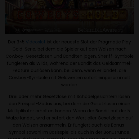
Der 3×5
Videoslot
ist der neueste Slot der Pragmatic Play
Gold-Serie, bei dem die Spieler auf den Walzen nach
Cowboy-Gesetzlosen und Banditen jagen. Sheriff-Symbole
fungieren als Wilds, während der Bandit das Geldsammel-
Feature auslösen kann, bei dem, wenn er landet, alle
Cowboy-Symbole mit Geldwerten sofort eingesammelt
werden.
Drei oder mehr Gesetzlose mit Schädelgesichtern lösen
den Freispiel-Modus aus, bei dem die Gesetzlosen einen
Multiplikator erhalten können. Wenn der Bandit auf der 5.
Walze landet, wird er sofort den Wert aller Gesetzlosen auf
den Walzen ansammeln. Er fungiert auch als Bonus-
Symbol sowohl im Basisspiel als auch in der Bonusrunde.