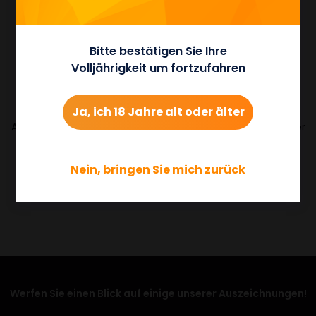
Spiele zu entwickeln, die eine Vielzahl von Spielern
ansprechen ist uns wichtig, und wir sind sehr stolz auf
unsere exklusive Roadmap, die wöchentlich qualitativ
Bitte bestätigen Sie Ihre
hochwertige Produkte herausbringt“.
Volljährigkeit um fortzufahren
Pragmatic Play bringt derzeit bis zu fünf neue
Slots
pro
Monat heraus, sowie ein umfangreiches Angebot an
Live
Casino
– und
Ja, ich 18 Jahre alt oder älter
Bingo
-Produkten durch sein multi-vertikales
Angebot. Das gesamte Portfolio des Unternehmens ist über
eine einzige API-Integration verfügbar.
Nein, bringen Sie mich zurück
18+ | BeGambleAware.org
Werfen Sie einen Blick auf einige unserer Auszeichnungen!