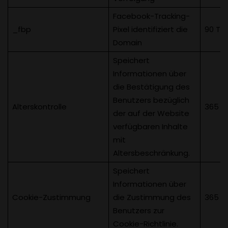
Facebook-Tracking-
_fbp
Pixel identifiziert die
90 Ta
Domain
Speichert
Informationen über
die Bestätigung des
Benutzers bezüglich
Alterskontrolle
365 T
der auf der Website
verfügbaren Inhalte
mit
Altersbeschränkung.
Speichert
Informationen über
Cookie-Zustimmung
die Zustimmung des
365 T
Benutzers zur
Cookie-Richtlinie.