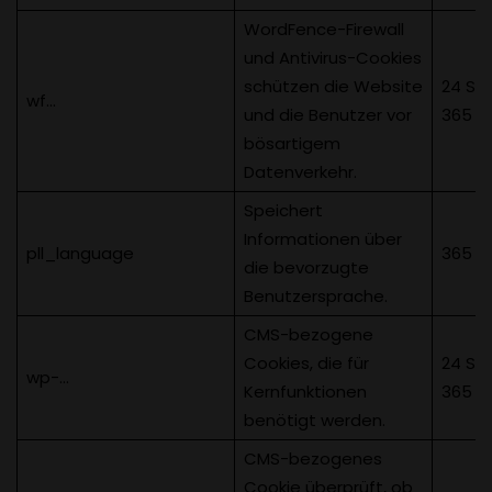
WordFence-Firewall
und Antivirus-Cookies
schützen die Website
24 St
wf…
und die Benutzer vor
365 T
bösartigem
Datenverkehr.
Speichert
Informationen über
pll_language
365 T
die bevorzugte
Benutzersprache.
CMS-bezogene
Cookies, die für
24 St
wp-…
Kernfunktionen
365 T
benötigt werden.
CMS-bezogenes
Cookie überprüft, ob