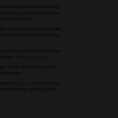
Dadurch bleiben die Geldsymbole
n zu füllen, um einen Bonuspreis
s ausgewählt wird.
etet
Aztec Gems Deluxe
nach der
das wachsende Slot-Portfolio von
d stolz darauf, branchenführende
stellen,
Aztec Gems Deluxe
.
, die die Spieler in ihren Bann
en Partnern.
ngebot an
Live Casino
– und
Bingo
-
er eine einzige API-Integration