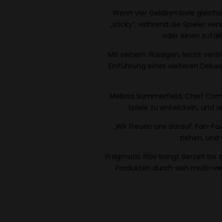
Wenn vier Geldsymbole gleichze
„sticky“, während die Spieler v
oder einen zufäll
Mit seinem flüssigen, leicht ver
Einführung eines weiteren Deluxe
Melissa Summerfield, Chief Comm
Spiele zu entwickeln, und w
„Wir freuen uns darauf, Fan-Fa
ziehen, und
Pragmatic Play bringt derzeit bis 
Produkten durch sein multi-ver