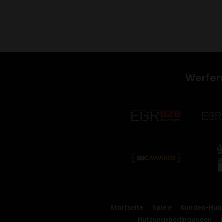
Werfen 
Startseite
Spiele
Kunden-Hub
Nutzungsbedingungen