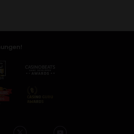
hnungen!