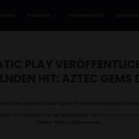
tseite
Produkte
Kundenportal
Unterne
TIC PLAY VERÖFFENTLICH
LNDEN HIT: AZTEC GEMS 
ter hat ein weiteres Deluxe-Spiel mit viel Gewinnpotenzial hera
ieter von Produkten für die Spielindustrie, hat
Aztec Gems Delu
Deluxe-Titeln aufgenommen.