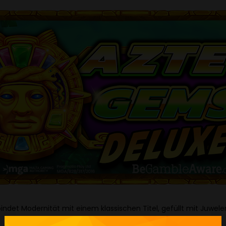
indet Modernität mit einem klassischen Titel, gefüllt mit Juwel
die durch die Respin-Funktion zugegriffen werden können.