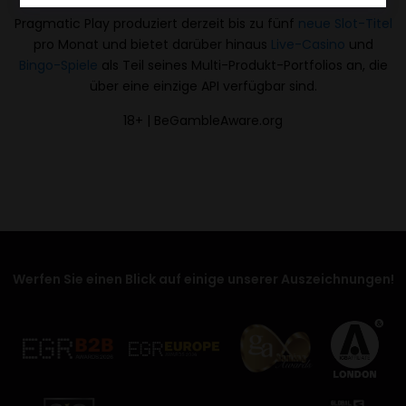
Pragmatic Play produziert derzeit bis zu fünf
neue Slot-Titel
pro Monat und bietet darüber hinaus
Live-Casino
und
Bingo-Spiele
als Teil seines Multi-Produkt-Portfolios an, die
über eine einzige API verfügbar sind.
18+ | BeGambleAware.org
Werfen Sie einen Blick auf einige unserer Auszeichnungen!