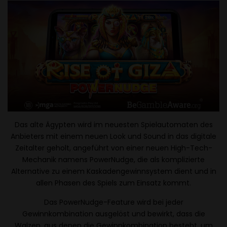
Das alte Ägypten wird im neuesten Spielautomaten des
Anbieters mit einem neuen Look und Sound in das digitale
Zeitalter geholt, angeführt von einer neuen High-Tech-
Mechanik namens PowerNudge, die als komplizierte
Alternative zu einem Kaskadengewinnsystem dient und in
allen Phasen des Spiels zum Einsatz kommt.
Das PowerNudge-Feature wird bei jeder
Gewinnkombination ausgelöst und bewirkt, dass die
Walzen, aus denen die Gewinnkombination besteht, um