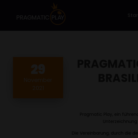
Star
PRAGMATIC
29
BRASIL
November
2021
Pragmatic Play, ein führend
Unterzeichnung 
Die Vereinbarung, durch die de