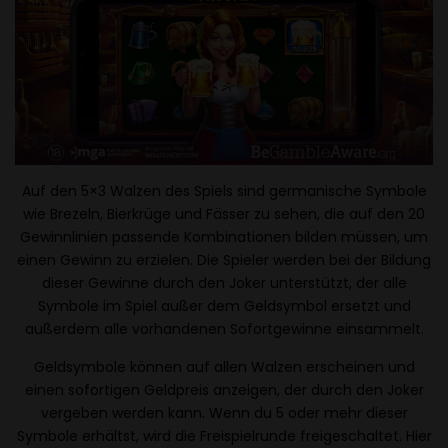
Auf den 5×3 Walzen des Spiels sind germanische Symbole
wie Brezeln, Bierkrüge und Fässer zu sehen, die auf den 20
Gewinnlinien passende Kombinationen bilden müssen, um
einen Gewinn zu erzielen. Die Spieler werden bei der Bildung
dieser Gewinne durch den Joker unterstützt, der alle
Symbole im Spiel außer dem Geldsymbol ersetzt und
außerdem alle vorhandenen Sofortgewinne einsammelt.
Geldsymbole können auf allen Walzen erscheinen und
einen sofortigen Geldpreis anzeigen, der durch den Joker
vergeben werden kann. Wenn du 5 oder mehr dieser
Symbole erhältst, wird die Freispielrunde freigeschaltet. Hier