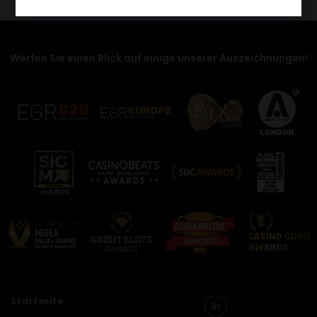
Werfen Sie einen Blick auf einige unserer Auszeichnungen!
Startseite