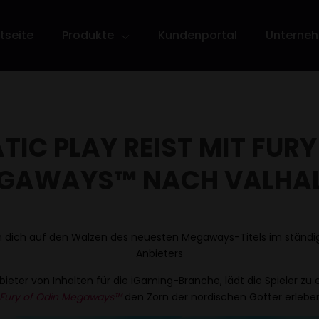
tseite
Produkte
Kundenportal
Unterne
IC PLAY REIST MIT FURY
GAWAYS™ NACH VALHA
n dich auf den Walzen des neuesten Megaways-Titels im ständ
Anbieters
bieter von Inhalten für die iGaming-Branche, lädt die Spieler zu 
Fury of Odin Megaways™
den Zorn der nordischen Götter erlebe