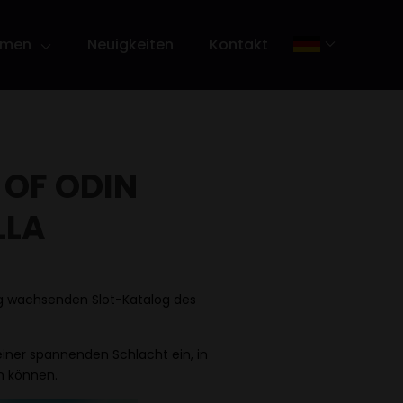
hmen
Neuigkeiten
Kontakt
 OF ODIN
LLA
ig wachsenden Slot-Katalog des
einer spannenden Schlacht ein, in
n können.