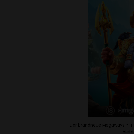
Der brandneue Megaways™-Titel
biete