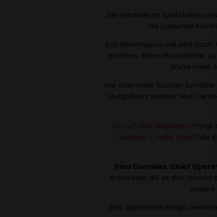
Die Symbole im Spiel stellen ve
die passende Kombi
Das Gewinnpotenzial wird durch 
machen, einen Glückstreffer zu
Walze voller
Vier oder mehr Scatter-Symbole s
Multiplikator belohnt wird. Die
Fury of Odin Megaways™
folgt 
Ladders – Snake Eyes™
, die 
Irina Cornides, Chief Opera
entwickeln, die es den Spielern
weitere
„Das Spiel bietet riesige Gewin