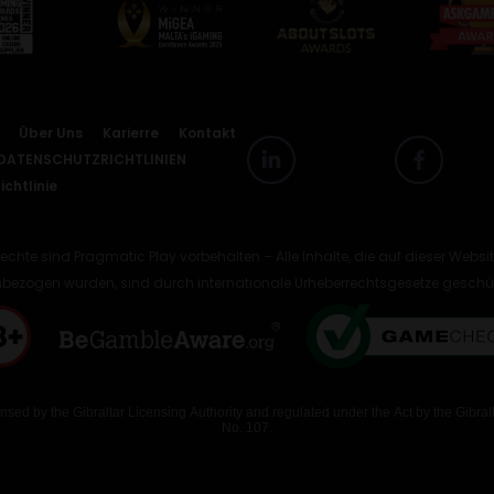
Über Uns
Karierre
Kontakt
DATENSCHUTZRICHTLINIEN
ichtlinie
chte sind Pragmatic Play vorbehalten – Alle Inhalte, die auf dieser Websi
nbezogen wurden, sind durch internationale Urheberrechtsgesetze geschüt