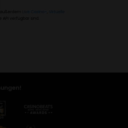
t außerdem
Live Casino-
,
Virtuelle
zige API verfügbar sind.
hnungen!