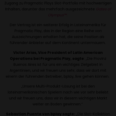
Zugang zu Pragmatic Plays Slot-Portfolio mit hochwertigen
Inhalten, darunter das mehrfach ausgezeichnete
Gates of
Olympus™
.
Der Vertrag ist ein weiterer Erfolg in Lateinamerika für
Pragmatic Play, das in der Region eine Reihe von
Auszeichnungen erhalten hat, die seine Position als
führender Anbieter auf dem Kontinent untermauern.
Victor Arias, Vice President of Latin American
Operations bei Pragmatic Play, sagte
: „Die Provinz
Buenos Aires ist für uns ein wichtiges Zielgebiet in
Argentinien, und wir freuen uns sehr, dass wir dort mit
einem der führenden Betreiber, bplay, live gehen können.
„Unsere Multi-Produkt-Lösung ist bei den
lateinamerikanischen Spielern nach wie vor sehr beliebt
und wir freuen uns, dass wir in diesem wichtigen Markt
weiter an Boden gewinnen.“
Sebastian Puente von bplay sagte:
„Die Slot-Kollektion