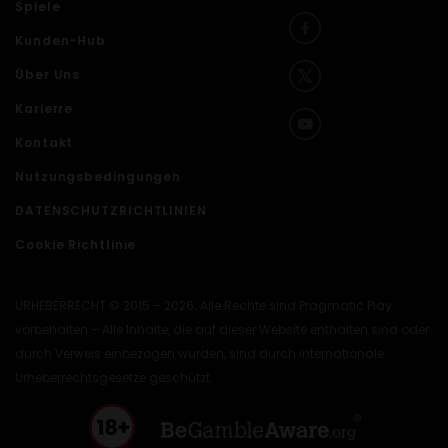
Spiele
Kunden-Hub
Über Uns
Karierre
Kontakt
Nutzungsbedingungen
DATENSCHUTZRICHTLINIEN
Cookie Richtlinie
URHEBERRECHT © 2015 – 2026. Alle Rechte sind Pragmatic Play
vorbehalten – Alle Inhalte, die auf dieser Website enthalten sind oder
durch Verweis einbezogen wurden, sind durch internationale
Urheberrechtsgesetze geschützt.