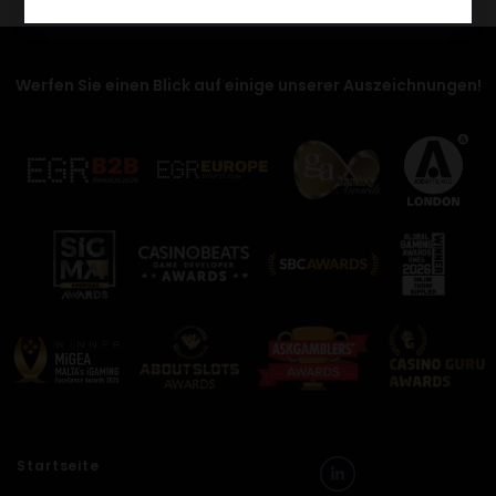
Werfen Sie einen Blick auf einige unserer Auszeichnungen!
Startseite