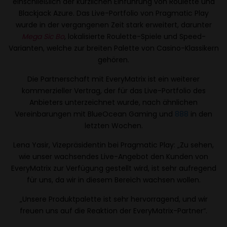
einschließlich der kürzlichen Einführung von Roulette und
Blackjack Azure. Das Live-Portfolio von Pragmatic Play
wurde in der vergangenen Zeit stark erweitert, darunter
Mega Sic Bo
, lokalisierte Roulette-Spiele und Speed-
Varianten, welche zur breiten Palette von Casino-Klassikern
gehören.
Die Partnerschaft mit EveryMatrix ist ein weiterer
kommerzieller Vertrag, der für das Live-Portfolio des
Anbieters unterzeichnet wurde, nach ähnlichen
Vereinbarungen mit BlueOcean Gaming und
888
in den
letzten Wochen.
Lena Yasir, Vizepräsidentin bei Pragmatic Play: „Zu sehen,
wie unser wachsendes Live-Angebot den Kunden von
EveryMatrix zur Verfügung gestellt wird, ist sehr aufregend
für uns, da wir in diesem Bereich wachsen wollen.
„Unsere Produktpalette ist sehr hervorragend, und wir
freuen uns auf die Reaktion der EveryMatrix-Partner“.