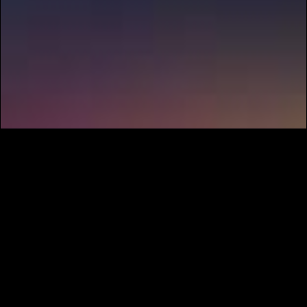
Startseite
Spiele
Kunden-Hub
Über Uns
Karierre
Kontakt
Nutzungsbedingungen
DATENSCHUTZRICHTLINIEN
Cookie Richtlinie