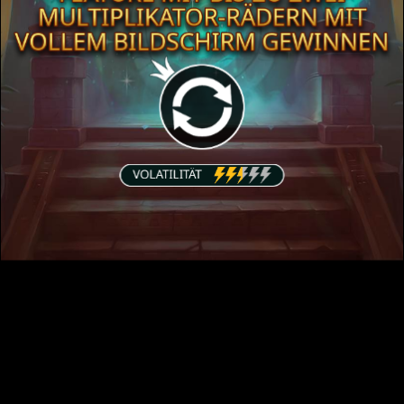
Startseite
Spiele
Kunden-Hub
Über Uns
Karierre
Kontakt
Nutzungsbedingungen
DATENSCHUTZRICHTLINIEN
Cookie Richtlinie