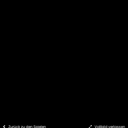
URHEBERRECHT © 2015 – 2026. Alle Rechte sind Pragmatic Play
vorbehalten – Alle Inhalte, die auf dieser Website enthalten sind oder
durch Verweis einbezogen wurden, sind durch internationale
Urheberrechtsgesetze geschützt.
Zurück zu den Spielen
Vollbild verlassen