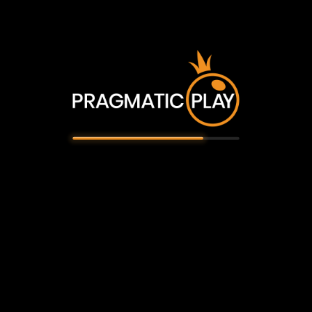
Pragmatic Play Inhalte
RTP:
96.50%
sind für Personen, die 18
Jahre oder älter sind
Werfen Sie einen Blick auf einige unserer Auszeichnungen!
Bitte bestätigen Sie Ihre
Volljährigkeit um fortzufahren
Ja, ich 18 Jahre alt oder älter
Nein, bringen Sie mich zurück