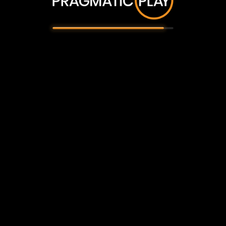
Bitte bestätigen Sie Ihre
Volljährigkeit um fortzufahren
Ja, ich 18 Jahre alt oder älter
Nein, bringen Sie mich zurück
Startseite
Spiele
Kunden-Hub
Über Uns
Karierre
Kontakt
Nutzungsbedingungen