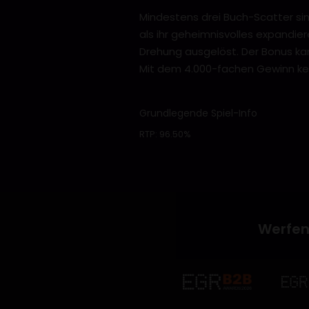
Mindestens drei Buch-Scatter sind
als ihr geheimnisvolles expandi
Drehung ausgelöst. Der Bonus kan
Mit dem 4.000-fachen Gewinn keh
Grundlegende Spiel-Info
RTP:
96.50%
Werfen 