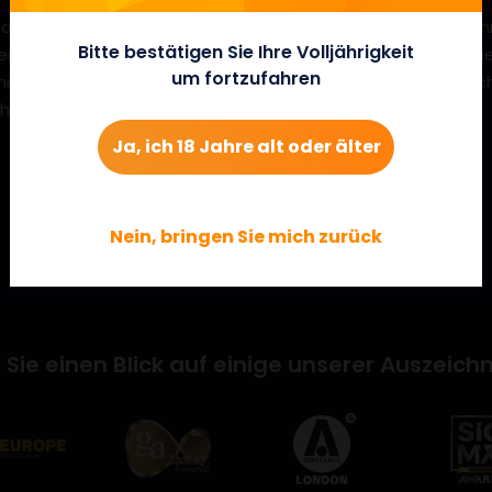
 erforderlich, um 10 Freispiele freizuschalten. Die Spieler k
Bitte bestätigen Sie Ihre Volljährigkeit
erendes Symbol haben möchten. Wenn du dieses Symbol erneu
um fortzufahren
n auch erneut ausgelöst werden, wenn du drei weitere Bücher
rt John Hunter mit einem Paukenschlag zurück!
Ja, ich 18 Jahre alt oder älter
Nein, bringen Sie mich zurück
Sie einen Blick auf einige unserer Auszeic