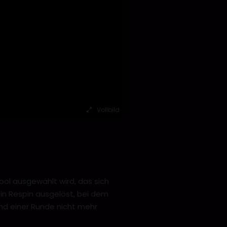
Vollbild
ol ausgewählt wird, das sich
ein Respin ausgelöst, bei dem
nd einer Runde nicht mehr