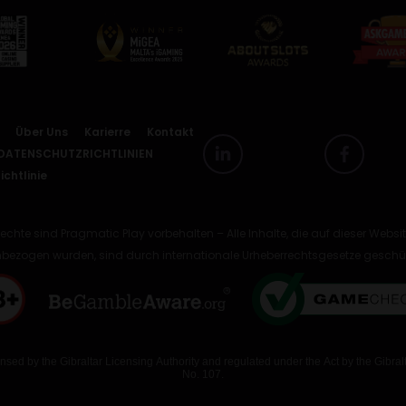
Über Uns
Karierre
Kontakt
DATENSCHUTZRICHTLINIEN
ichtlinie
chte sind Pragmatic Play vorbehalten – Alle Inhalte, die auf dieser Websi
nbezogen wurden, sind durch internationale Urheberrechtsgesetze geschüt