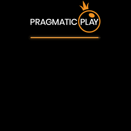
Werfen Sie einen Blick auf einige unserer Auszeichnungen!
Bitte bestätigen Sie Ihre
Volljährigkeit um fortzufahren
Ja, ich 18 Jahre alt oder älter
Nein, bringen Sie mich zurück
Startseite
Spiele
Kunden-Hub